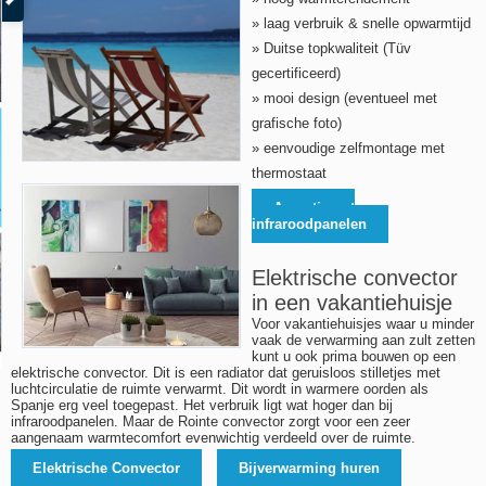
» laag verbruik & snelle opwarmtijd
» Duitse topkwaliteit (Tüv
gecertificeerd)
» mooi design (eventueel met
grafische foto)
» eenvoudige zelfmontage met
thermostaat
Assortiment
infraroodpanelen
Elektrische convector
in een vakantiehuisje
Voor vakantiehuisjes waar u minder
vaak de verwarming aan zult zetten
kunt u ook prima bouwen op een
elektrische convector. Dit is een radiator dat geruisloos stilletjes met
luchtcirculatie de ruimte verwarmt. Dit wordt in warmere oorden als
Spanje erg veel toegepast. Het verbruik ligt wat hoger dan bij
infraroodpanelen. Maar de Rointe convector zorgt voor een zeer
aangenaam warmtecomfort evenwichtig verdeeld over de ruimte.
Elektrische Convector
Bijverwarming huren