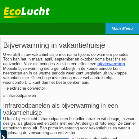
Main Menu
Bijverwarming in vakantiehuisje
U verblijft in uw vakantiehuisje met name tijdens de warmere periodes.
Toch kan het in maart, april, september en oktober soms best frisjes
aanvoelen. Voor die periodes zoekt u een effectieve
bijverwarming
.
Mobiele bijverwarming die u gemakkelijk in de koude periode kunt
neerzetten en in de warme periode weer kunt weghalen uit uw krappe
vakantiehuisje. Geen hoge investering maar wel aantrekkelijk
wooncomfort. U kunt dan het beste denken aan:
» elektrische convector
» infraroodpanelen
Infraroodpanelen als bijverwarming in een
vakantiehuisje
U kunt bij Ecolucht infraroodpanelen bestellen strak in wit design, in zwart
design, als glaspaneel en zelfs met een Art design of foto erop. Ze zien er
esthetisch mooi uit. Een prima investering voor vakantiehuisjes waar u
regelmatig de verwarming aan wilt zetten:
» hoog warmterendement