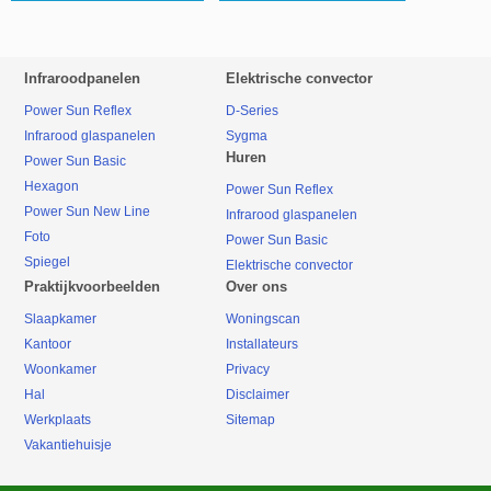
Infraroodpanelen
Elektrische convector
Power Sun Reflex
D-Series
Infrarood glaspanelen
Sygma
Huren
Power Sun Basic
Hexagon
Power Sun Reflex
Power Sun New Line
Infrarood glaspanelen
Foto
Power Sun Basic
Spiegel
Elektrische convector
Praktijkvoorbeelden
Over ons
Slaapkamer
Woningscan
Kantoor
Installateurs
Woonkamer
Privacy
Hal
Disclaimer
Werkplaats
Sitemap
Vakantiehuisje